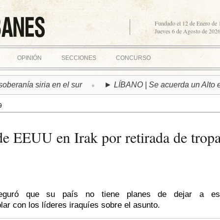
Fundado el 12 de Enero de
Jueves 6 de Agosto de 202
OPINIÓN
SECCIONES
CONCURSO
ía siria en el sur
► LÍBANO | Se acuerda un Alto el Fueg
9
de EEUU en Irak por retirada de trop
aseguró que su país no tiene planes de dejar a es
ar con los líderes iraquíes sobre el asunto.