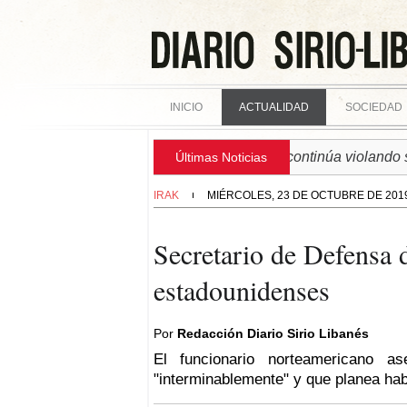
INICIO
ACTUALIDAD
SOCIEDAD
► SIRIA | Régimen israelí continúa violando soberan
Últimas Noticias
IRAK
MIÉRCOLES, 23 DE OCTUBRE DE 201
Secretario de Defensa 
estadounidenses
Por
Redacción Diario Sirio Libanés
El funcionario norteamericano 
"interminablemente" y que planea habl