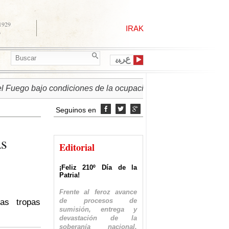
 1929
IRAK
6
ﻉﺮﺒﻳ
o bajo condiciones de la ocupación israelí
► PALESTINA 
Seguinos en



as
Editorial
¡Feliz 210º Día de la
Patria!
Frente al feroz avance
de procesos de
as tropas
sumisión, entrega y
devastación de la
soberanía nacional,