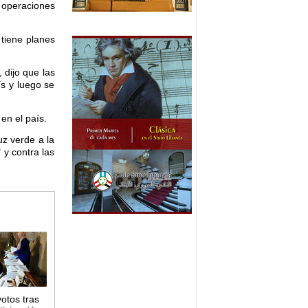
o operaciones
tiene planes
 dijo que las
ís y luego se
en el país.
uz verde a la
 y contra las
votos tras