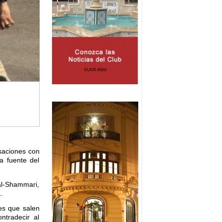
rsaciones con
a fuente del
al-Shammari,
.
ses que salen
ntradecir al