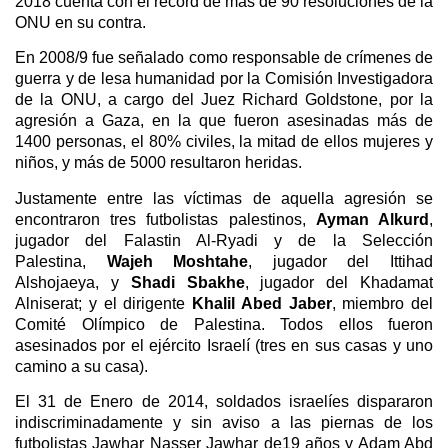
2018 cuenta con el récord de más de 90 resoluciones de la
ONU en su contra.
En 2008/9 fue señalado como responsable de crímenes de
guerra y de lesa humanidad por la Comisión Investigadora
de la ONU, a cargo del Juez Richard Goldstone, por la
agresión a Gaza, en la que fueron asesinadas más de
1400 personas, el 80% civiles, la mitad de ellos mujeres y
niños, y más de 5000 resultaron heridas.
Justamente entre las víctimas de aquella agresión se
encontraron tres futbolistas palestinos,
Ayman Alkurd
,
jugador del Falastin Al-Ryadi y de la Selección
Palestina,
Wajeh Moshtahe
, jugador del Ittihad
Alshojaeya, y
Shadi Sbakhe
, jugador del Khadamat
Alniserat; y el dirigente
Khalil Abed Jaber
, miembro del
Comité Olímpico de Palestina. Todos ellos fueron
asesinados por el ejército Israelí (tres en sus casas y uno
camino a su casa).
El 31 de Enero de 2014, soldados israelíes dispararon
indiscriminadamente y sin aviso a las piernas de los
futbolistas Jawhar Nasser Jawhar de19 años y Adam Abd