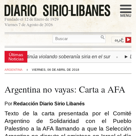
Fundado el 12 de Enero de 1929
Viernes 7 de Agosto de 2026
ﻉﺮﺒﻳ
Últimas
aelí continúa violando soberanía siria en el sur
► LÍBANO
Noticias
ARGENTINA
VIERNES, 06 DE ABRIL DE 2018
Argentina no vayas: Carta a AFA
Por
Redacción Diario Sirio Libanés
Texto de la carta presentada por el Comité
Argentino de Solidaridad con el Pueblo
Palestino a la AFA llamando a que la Selección